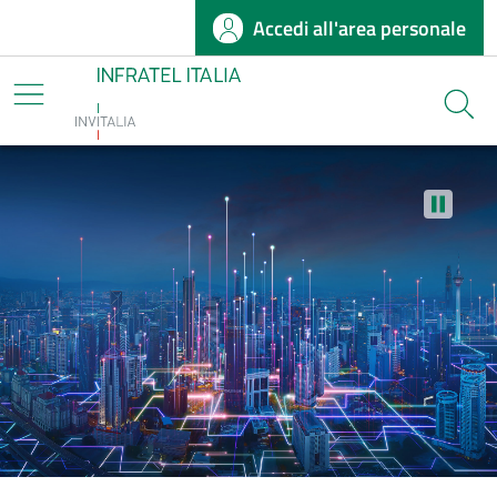
Accedi all'area personale
Salta al contenuto principale
Infratel
Cerca
Stop au