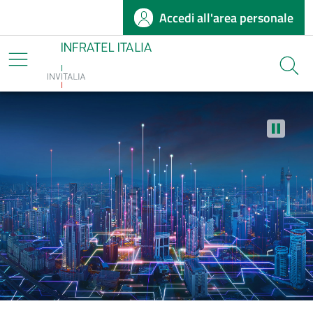
Accedi all'area personale
Salta al contenuto principale
Infratel
Cerca
Stop au