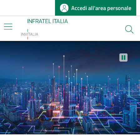
Accedi all'area personale
Salta al contenuto principale
Infratel
Cerca
Stop au