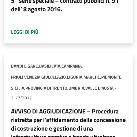
5° serie speciale – contratti pubblici n. 91
dell’ 8 agosto 2016.
A PROPOSITO DI
COMUNICAZIONE DI AGGIUDI
LEGGI DI PIÙ
BANDI E GARE,
BASILICATA,
CAMPANIA,
FRIULI VENEZIA GIULIA,
LAZIO,
LIGURIA,
MARCHE,
PIEMONTE,
SICILIA,
PROVINCIA DI TRENTO,
UMBRIA,
VALLE D'AOSTA
-
31/7/2017
AVVISO DI AGGIUDICAZIONE – Procedura
ristretta per l’affidamento della concessione
di costruzione e gestione di una
infrastruttura passiva a banda ultralarga