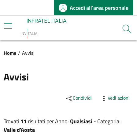
Accedi all'area personale
Salta al contenuto principale
Infratel
Cerca
Briciole di pane
Home
/
Avvisi
Avvisi
Condividi
Vedi azioni
Trovati
11
risultati per
Anno:
Qualsiasi
-
Categoria:
Valle d'Aosta