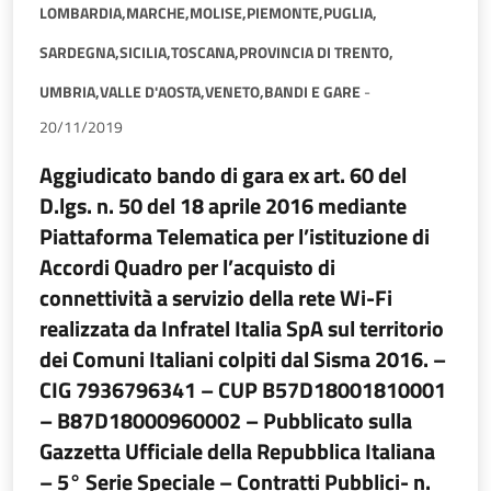
LOMBARDIA,
MARCHE,
MOLISE,
PIEMONTE,
PUGLIA,
SARDEGNA,
SICILIA,
TOSCANA,
PROVINCIA DI TRENTO,
UMBRIA,
VALLE D'AOSTA,
VENETO,
BANDI E GARE
-
20/11/2019
Aggiudicato bando di gara ex art. 60 del
D.lgs. n. 50 del 18 aprile 2016 mediante
Piattaforma Telematica per l’istituzione di
Accordi Quadro per l’acquisto di
connettività a servizio della rete Wi-Fi
realizzata da Infratel Italia SpA sul territorio
dei Comuni Italiani colpiti dal Sisma 2016. –
CIG 7936796341 – CUP B57D18001810001
– B87D18000960002 – Pubblicato sulla
Gazzetta Ufficiale della Repubblica Italiana
– 5° Serie Speciale – Contratti Pubblici- n.