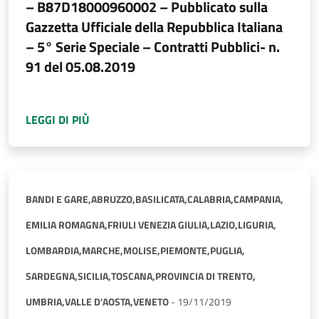
– B87D18000960002 – Pubblicato sulla
Gazzetta Ufficiale della Repubblica Italiana
– 5° Serie Speciale – Contratti Pubblici- n.
91 del 05.08.2019
A PROPOSITO DI
AGGIUDICATO BANDO DI GARA
LEGGI DI PIÙ
BANDI E GARE,
ABRUZZO,
BASILICATA,
CALABRIA,
CAMPANIA,
EMILIA ROMAGNA,
FRIULI VENEZIA GIULIA,
LAZIO,
LIGURIA,
LOMBARDIA,
MARCHE,
MOLISE,
PIEMONTE,
PUGLIA,
SARDEGNA,
SICILIA,
TOSCANA,
PROVINCIA DI TRENTO,
UMBRIA,
VALLE D'AOSTA,
VENETO
-
19/11/2019