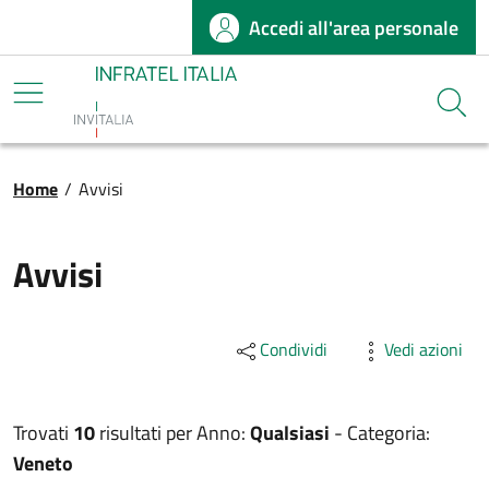
Accedi all'area personale
Salta al contenuto principale
Infratel
Cerca
Briciole di pane
Home
/
Avvisi
Avvisi
Condividi
Vedi azioni
Trovati
10
risultati per
Anno:
Qualsiasi
-
Categoria:
Veneto