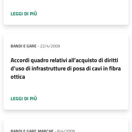
A PROPOSITO DI
AVVISO PUBBLICO PER LA F
LEGGI DI PIÙ
BANDI E GARE
-
22/4/2009
Accordi quadro relativi all’acquisto di diritti
d’uso di infrastrutture di posa di cavi in fibra
ottica
A PROPOSITO DI
ACCORDI QUADRO RELATIVI A
LEGGI DI PIÙ
BANDI E GARE,
MARCHE
-
8/4/2009