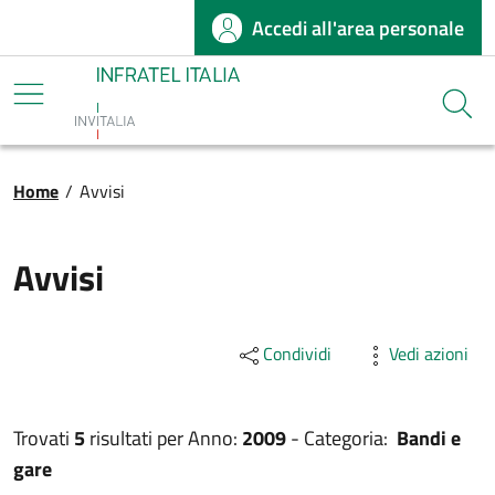
Accedi all'area personale
Salta al contenuto principale
Infratel
Cerca
Briciole di pane
Home
/
Avvisi
Avvisi
Condividi
Vedi azioni
Trovati
5
risultati per
Anno:
2009
-
Categoria:
Bandi e
gare