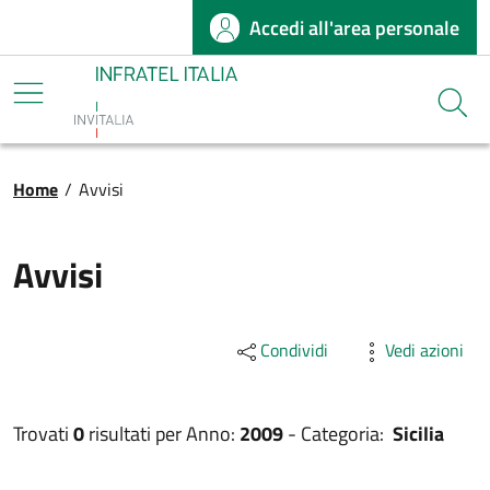
Accedi all'area personale
Salta al contenuto principale
Infratel
Cerca
Briciole di pane
Home
/
Avvisi
Avvisi
Condividi
Vedi azioni
Trovati
0
risultati per
Anno:
2009
-
Categoria:
Sicilia