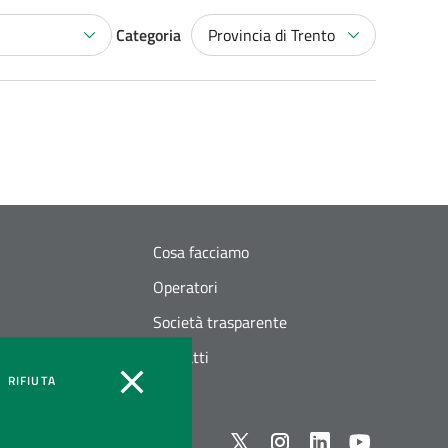
Categoria
Provincia di Trento
Cosa facciamo
Operatori
Società trasparente
Contatti
OOKIES
COOKIES
RIFIUTA
Seguici su X
instagram
linkedin
youtube