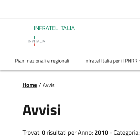
Salta al contenuto principale
Infratel
Piani nazionali e regionali
Infratel Italia per il PNRR
Briciole di pane
Home
/
Avvisi
Avvisi
Trovati
0
risultati per
Anno:
2010
-
Categoria