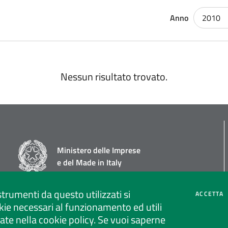
Anno
2010
Nessun risultato trovato.
Ministero delle Imprese
e del Made in Italy
strumenti da questo utilizzati si
C
ACCETTA
ie necessari al funzionamento ed utili
strate nella cookie policy. Se vuoi saperne
Social media policy
Privacy policy call center