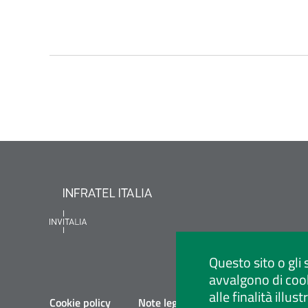
Questo sito o gli 
avvalgono di cook
alle finalità illu
Cookie policy
Note legali
Privacy policy