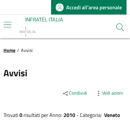
Accedi all'area personale
Salta al contenuto principale
Infratel
Cerca
Briciole di pane
Home
/
Avvisi
Avvisi
Condividi
Vedi azioni
Trovati
0
risultati per
Anno:
2010
-
Categoria:
Veneto