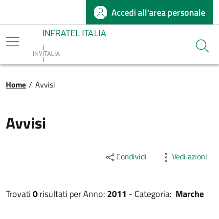
Accedi all'area personale
Salta al contenuto principale
Infratel
Cerca
Briciole di pane
Home
/
Avvisi
Avvisi
Condividi
Vedi azioni
Trovati
0
risultati per
Anno:
2011
-
Categoria:
Marche