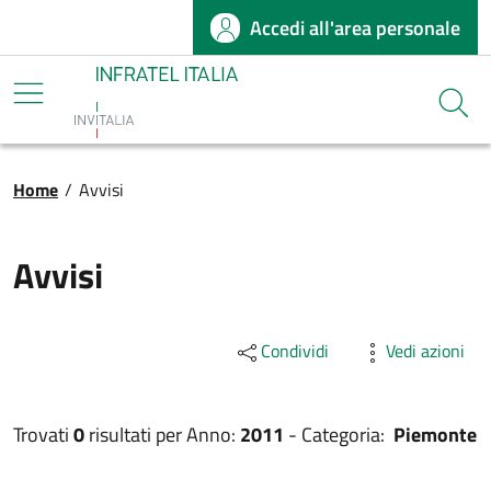
Accedi all'area personale
Salta al contenuto principale
Infratel
Cerca
Briciole di pane
Home
/
Avvisi
Avvisi
Condividi
Vedi azioni
Trovati
0
risultati per
Anno:
2011
-
Categoria:
Piemonte