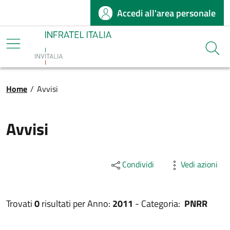
Accedi all'area personale
Salta al contenuto principale
Infratel
Cerca
Briciole di pane
Home
/
Avvisi
Avvisi
Condividi
Vedi azioni
Trovati
0
risultati per
Anno:
2011
-
Categoria:
PNRR