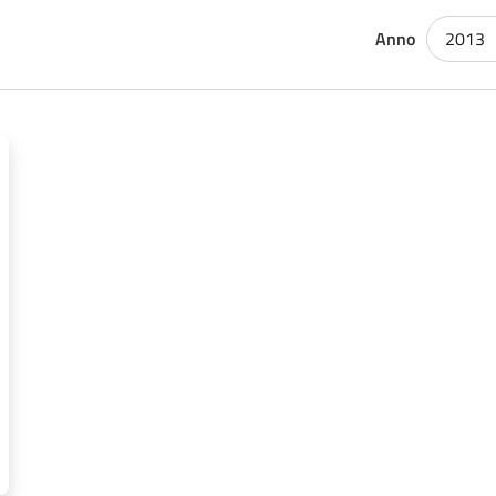
Anno
2013
 APERTA PER APPALTO INTEGRATO PER LA PROGETTAZIONE ED 