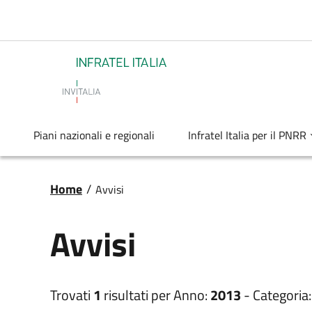
Salta al contenuto principale
Infratel
Piani nazionali e regionali
Infratel Italia per il PNRR
Briciole di pane
Home
/
Avvisi
Avvisi
Trovati
1
risultati per
Anno:
2013
-
Categoria