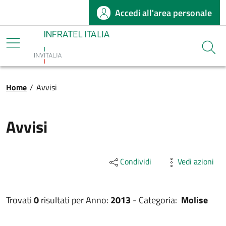
Accedi all'area personale
Salta al contenuto principale
Infratel
Cerca
Briciole di pane
Home
/
Avvisi
Avvisi
Condividi
Vedi azioni
Trovati
0
risultati per
Anno:
2013
-
Categoria:
Molise