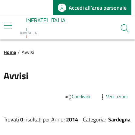
Accedi all'area personale
Salta al contenuto principale
Infratel
Cerca
Briciole di pane
Home
/
Avvisi
Avvisi
Condividi
Vedi azioni
Trovati
0
risultati per
Anno:
2014
-
Categoria:
Sardegna