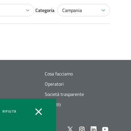
Categoria
Campania
Cosa facciamo
Operatori
Società trasparente
Contatti
OOKIES
COOKIES
RIFIUTA
Seguici su X
instagram
linkedin
youtube