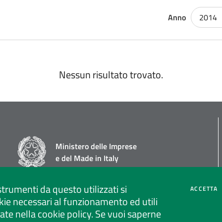
Anno
2014
Nessun risultato trovato.
Ministero delle Imprese
e del Made in Italy
strumenti da questo utilizzati si
C
ACCETTA
ie necessari al funzionamento ed utili
strate nella cookie policy. Se vuoi saperne
Social media policy
Privacy policy call center