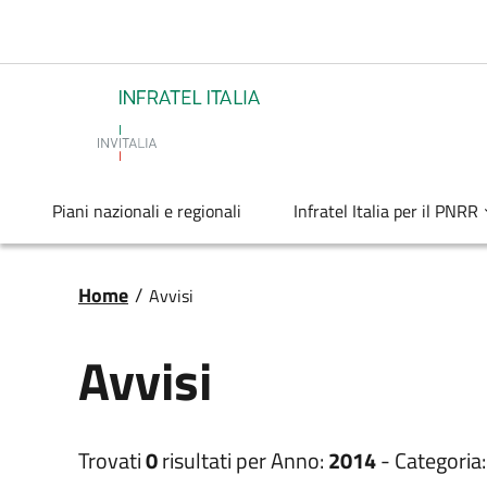
Salta al contenuto principale
Infratel
Piani nazionali e regionali
Infratel Italia per il PNRR
Briciole di pane
Home
/
Avvisi
Avvisi
Trovati
0
risultati per
Anno:
2014
-
Categoria