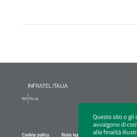
Questo sito o gli 
avvalgono di cook
alle finalità illu
Cookie policy
Note legali
Privacy policy