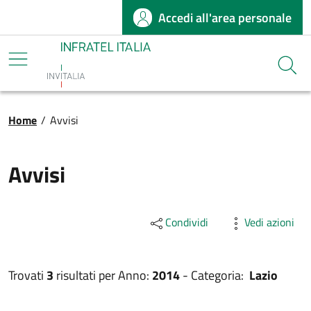
Accedi all'area personale
Salta al contenuto principale
Infratel
Cerca
Briciole di pane
Home
/
Avvisi
Avvisi
Condividi
Vedi azioni
Trovati
3
risultati per
Anno:
2014
-
Categoria:
Lazio