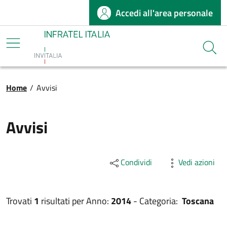
Accedi all'area personale
Salta al contenuto principale
Infratel
Cerca
Briciole di pane
Home
/
Avvisi
Avvisi
Condividi
Vedi azioni
Trovati
1
risultati per
Anno:
2014
-
Categoria:
Toscana