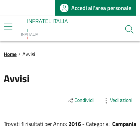
Accedi all'area personale
Salta al contenuto principale
Infratel
Cerca
Briciole di pane
Home
/
Avvisi
Avvisi
Condividi
Vedi azioni
Trovati
1
risultati per
Anno:
2016
-
Categoria:
Campania