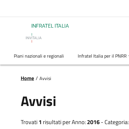
Salta al contenuto principale
Infratel
Piani nazionali e regionali
Infratel Italia per il PNRR
Briciole di pane
Home
/
Avvisi
Avvisi
Trovati
1
risultati per
Anno:
2016
-
Categoria