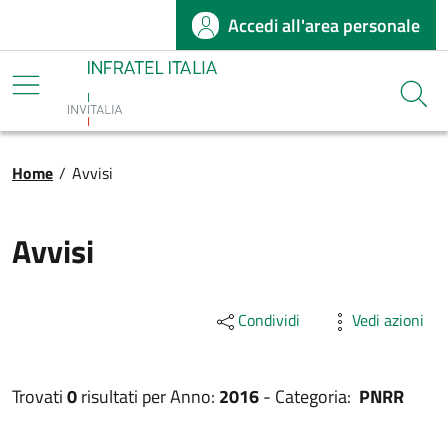
Accedi all'area personale
Salta al contenuto principale
Infratel
Cerca
Briciole di pane
Home
/
Avvisi
Avvisi
Condividi
Vedi azioni
Trovati
0
risultati per
Anno:
2016
-
Categoria:
PNRR