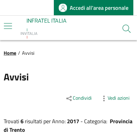
Accedi all'area personale
Salta al contenuto principale
Infratel
Cerca
Briciole di pane
Home
/
Avvisi
Avvisi
Condividi
Vedi azioni
Trovati
6
risultati per
Anno:
2017
-
Categoria:
Provincia
di Trento