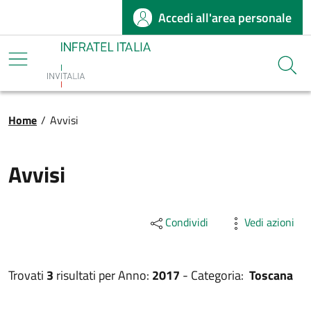
Accedi all'area personale
Salta al contenuto principale
Infratel
Cerca
Briciole di pane
Home
/
Avvisi
Avvisi
Condividi
Vedi azioni
Trovati
3
risultati per
Anno:
2017
-
Categoria:
Toscana