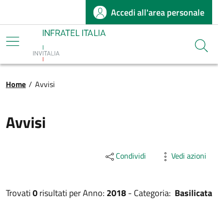
Accedi all'area personale
Salta al contenuto principale
Infratel
Cerca
Briciole di pane
Home
/
Avvisi
Avvisi
Condividi
Vedi azioni
Trovati
0
risultati per
Anno:
2018
-
Categoria:
Basilicata