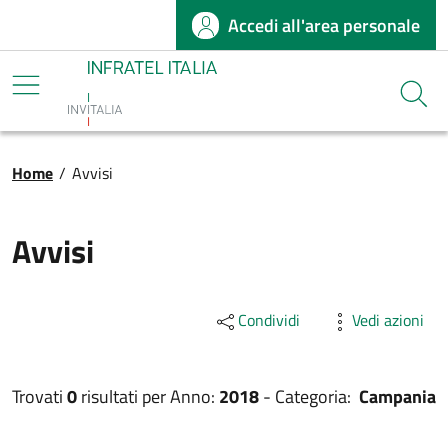
Accedi all'area personale
Salta al contenuto principale
Infratel
Cerca
Briciole di pane
Home
/
Avvisi
Avvisi
Condividi
Vedi azioni
Trovati
0
risultati per
Anno:
2018
-
Categoria:
Campania