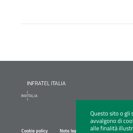
Questo sito o gli 
avvalgono di cook
alle finalità illu
Cookie policy
Note legali
Privacy policy