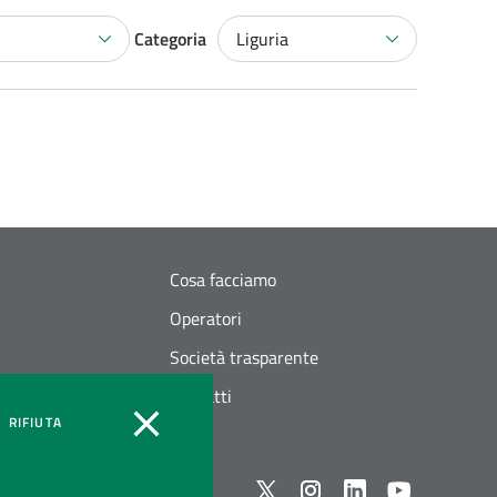
Categoria
Liguria
Cosa facciamo
Operatori
Società trasparente
Contatti
OOKIES
COOKIES
RIFIUTA
Seguici su X
instagram
linkedin
youtube