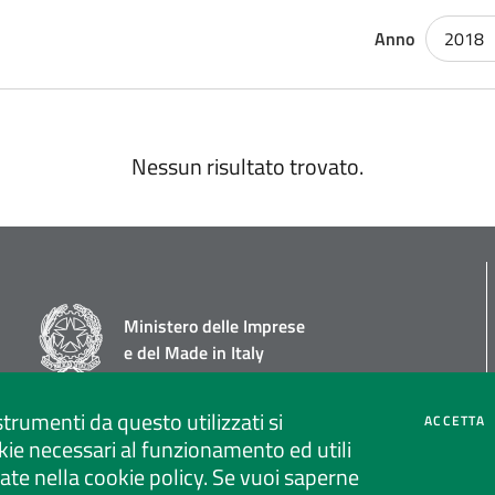
Anno
2018
Nessun risultato trovato.
Ministero delle Imprese
e del Made in Italy
strumenti da questo utilizzati si
C
ACCETTA
ie necessari al funzionamento ed utili
strate nella cookie policy. Se vuoi saperne
Social media policy
Privacy policy call center