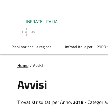
Salta al contenuto principale
Infratel
Piani nazionali e regionali
Infratel Italia per il PNRR
Briciole di pane
Home
/
Avvisi
Avvisi
Trovati
0
risultati per
Anno:
2018
-
Categoria