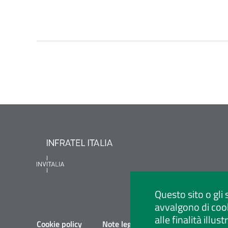
Questo sito o gli 
avvalgono di cook
alle finalità illu
Cookie policy
Note legali
Privacy policy