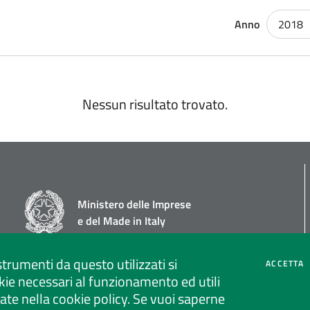
Anno
2018
Nessun risultato trovato.
Ministero delle Imprese
e del Made in Italy
strumenti da questo utilizzati si
C
ACCETTA
ie necessari al funzionamento ed utili
strate nella cookie policy. Se vuoi saperne
Social media policy
Privacy policy call center