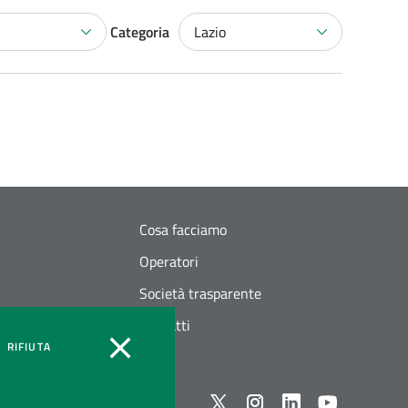
Categoria
Lazio
Cosa facciamo
Operatori
Società trasparente
Contatti
OOKIES
COOKIES
RIFIUTA
Seguici su X
instagram
linkedin
youtube