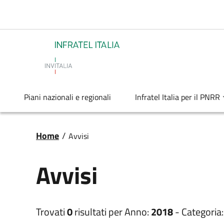
Salta al contenuto principale
Infratel
Piani nazionali e regionali
Infratel Italia per il PNRR
Briciole di pane
Home
/
Avvisi
Avvisi
Trovati
0
risultati per
Anno:
2018
-
Categoria