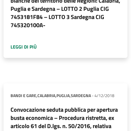
bianche del territorio delle Regioni: Calabria,
Puglia e Sardegna – LOTTO 2 Puglia CIG
7453181F84 – LOTTO 3 Sardegna CIG
745320100A-
A PROPOSITO DI
PROCEDURA RISTRETTA, EX A
LEGGI DI PIÙ
BANDI E GARE,
CALABRIA,
PUGLIA,
SARDEGNA
-
4/12/2018
Convocazione seduta pubblica per apertura
busta economica – Procedura ristretta, ex
articolo 61 del D.lgs. n. 50/2016, relativa