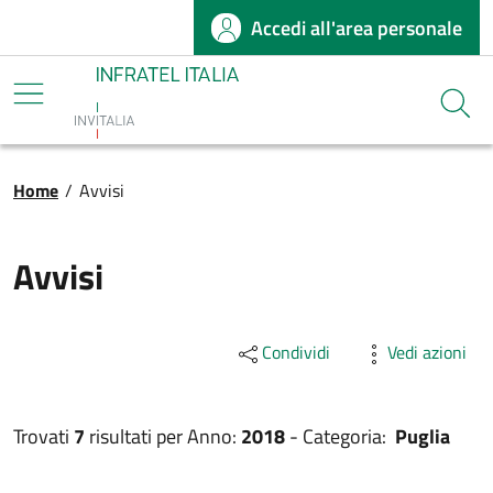
Accedi all'area personale
Salta al contenuto principale
Infratel
Cerca
Briciole di pane
Home
/
Avvisi
Avvisi
Condividi
Vedi azioni
Trovati
7
risultati per
Anno:
2018
-
Categoria:
Puglia