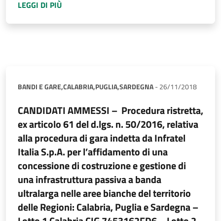
A PROPOSITO DI
PROCEDURA RISTRETTA, EX A
LEGGI DI PIÙ
BANDI E GARE,
CALABRIA,
PUGLIA,
SARDEGNA
-
26/11/2018
CANDIDATI AMMESSI – Procedura ristretta,
ex articolo 61 del d.lgs. n. 50/2016, relativa
alla procedura di gara indetta da Infratel
Italia S.p.A. per l’affidamento di una
concessione di costruzione e gestione di
una infrastruttura passiva a banda
ultralarga nelle aree bianche del territorio
delle Regioni: Calabria, Puglia e Sardegna –
Lotto 1 Calabria CIG 7453162FD6 – Lotto 2