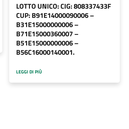
LOTTO UNICO: CIG: 808337433F
CUP: B91E14000090006 –
B31E15000000006 –
B71E15000360007 –
B51E15000000006 –
 DI GARA EX ART. 60 DEL D.LGS. N. 50 DEL 18 APRILE 2016 M
B56C16000140001.
A PROPOSITO DI
AVVISO DI BANDO DI GAR
LEGGI DI PIÙ