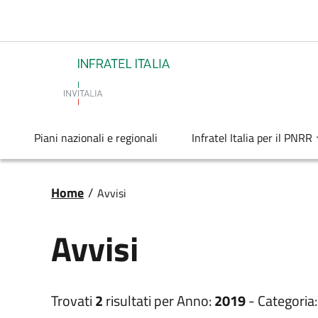
Salta al contenuto principale
Infratel
Piani nazionali e regionali
Infratel Italia per il PNRR
Briciole di pane
Home
/
Avvisi
Avvisi
Trovati
2
risultati per
Anno:
2019
-
Categoria