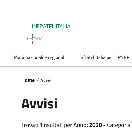
Salta al contenuto principale
Infratel
Piani nazionali e regionali
Infratel Italia per il PNRR
Briciole di pane
Home
/
Avvisi
Avvisi
Trovati
1
risultati per
Anno:
2020
-
Categoria