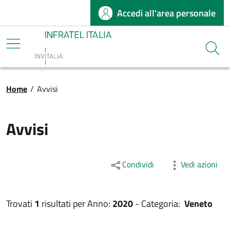
Accedi all'area personale
Salta al contenuto principale
Infratel
Cerca
Briciole di pane
Home
/
Avvisi
Avvisi
Condividi
Vedi azioni
Trovati
1
risultati per
Anno:
2020
-
Categoria:
Veneto