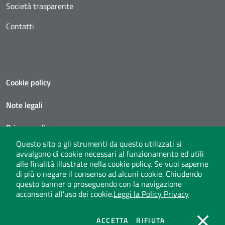
Società trasparente
Contatti
Cookie policy
Note legali
Privacy policy
Questo sito o gli strumenti da questo utilizzati si
Social media policy
avvalgono di cookie necessari al funzionamento ed utili
alle finalità illustrate nella cookie policy. Se vuoi saperne
Privacy policy call center
di più o negare il consenso ad alcuni cookie. Chiudendo
questo banner o proseguendo con la navigazione
acconsenti all'uso dei cookie.
Leggi la Policy Privacy
Seguici su X
instagram
linkedin
youtube
COOKIES
COOKIES
ACCETTA
RIFIUTA