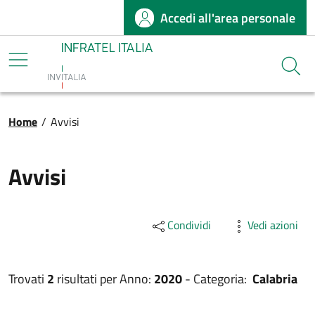
Accedi all'area personale
Salta al contenuto principale
Infratel
Cerca
Briciole di pane
Home
/
Avvisi
Avvisi
Condividi
Vedi azioni
Trovati
2
risultati per
Anno:
2020
-
Categoria:
Calabria