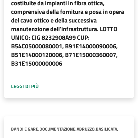
costituite da impianti in fibra ottica,
comprensiva della fornitura e posa in opera
del cavo ottico e della successiva
manutenzione dell'infrastruttura. LOTTO
UNICO: CIG 8232908A99 CUP:
B54C05000080001, B91E14000090006,
B51E14000120006, B71E15000360007,
B31E15000000006
A PROPOSITO DI
AVVISO DI BANDO DI GARA 
LEGGI DI PIÙ
BANDI E GARE,
DOCUMENTAZIONE,
ABRUZZO,
BASILICATA,