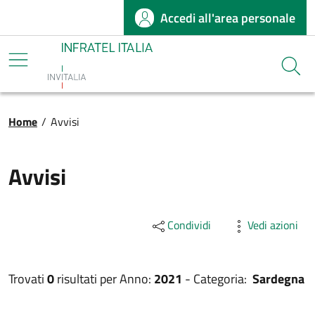
Accedi all'area personale
Salta al contenuto principale
Infratel
Cerca
Briciole di pane
Home
/
Avvisi
Avvisi
Condividi
Vedi azioni
Trovati
0
risultati per
Anno:
2021
-
Categoria:
Sardegna