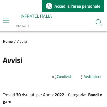
Accedi all'area personale
Salta al contenuto principale
Infratel
Cerca
Briciole di pane
Home
/
Avvisi
Avvisi
Condividi
Vedi azioni
Trovati
30
risultati per
Anno:
2022
-
Categoria:
Bandi e
gare