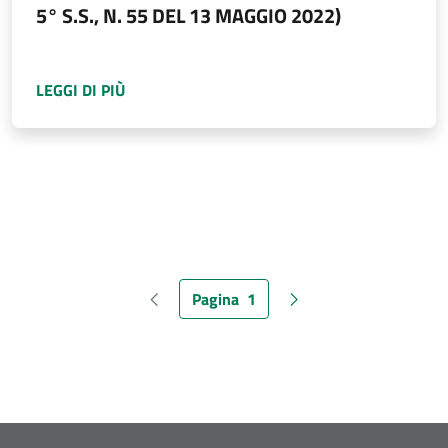
5° S.S., N. 55 DEL 13 MAGGIO 2022)
A PROPOSITO DI
AVVISO DI AGGIUDICAZIONE 
LEGGI DI PIÙ
Pagina
1
Pagina precedente
Pagina attuale
Pagina successiva