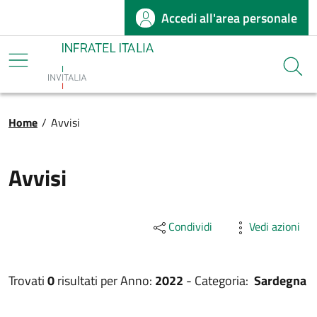
Accedi all'area personale
Salta al contenuto principale
Infratel
Cerca
Briciole di pane
Home
/
Avvisi
Avvisi
Condividi
Vedi azioni
Trovati
0
risultati per
Anno:
2022
-
Categoria:
Sardegna