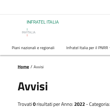
Salta al contenuto principale
Infratel
Piani nazionali e regionali
Infratel Italia per il PNRR
Briciole di pane
Home
/
Avvisi
Avvisi
Trovati
0
risultati per
Anno:
2022
-
Categoria