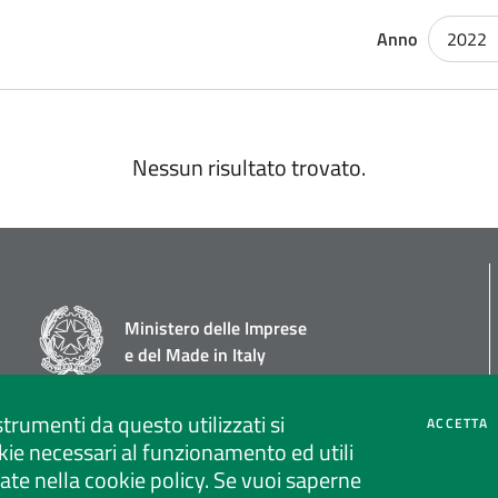
Anno
2022
Nessun risultato trovato.
Ministero delle Imprese
e del Made in Italy
strumenti da questo utilizzati si
C
ACCETTA
ie necessari al funzionamento ed utili
strate nella cookie policy. Se vuoi saperne
Social media policy
Privacy policy call center