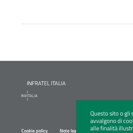
Questo sito o gli 
avvalgono di cook
alle finalità illu
Cookie policy
Note legali
Privacy policy