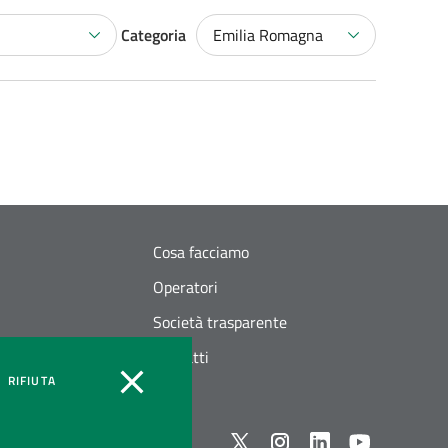
Categoria
Emilia Romagna
Cosa facciamo
Operatori
Società trasparente
Contatti
OOKIES
COOKIES
RIFIUTA
Seguici su X
instagram
linkedin
youtube