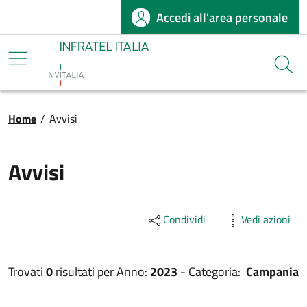
Accedi all'area personale
Salta al contenuto principale
Infratel
Cerca
Briciole di pane
Home
/
Avvisi
Avvisi
Condividi
Vedi azioni
Trovati
0
risultati per
Anno:
2023
-
Categoria:
Campania