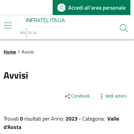
Accedi all'area personale
Salta al contenuto principale
Infratel
Cerca
Briciole di pane
Home
/
Avvisi
Avvisi
Condividi
Vedi azioni
Trovati
0
risultati per
Anno:
2023
-
Categoria:
Valle
d'Aosta