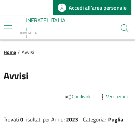
Accedi all'area personale
Salta al contenuto principale
Infratel
Cerca
Briciole di pane
Home
/
Avvisi
Avvisi
Condividi
Vedi azioni
Trovati
0
risultati per
Anno:
2023
-
Categoria:
Puglia