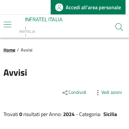
Accedi all'area personale
Salta al contenuto principale
Infratel
Cerca
Briciole di pane
Home
/
Avvisi
Avvisi
Condividi
Vedi azioni
Trovati
0
risultati per
Anno:
2024
-
Categoria:
Sicilia