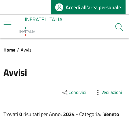
Accedi all'area personale
Salta al contenuto principale
Infratel
Cerca
Briciole di pane
Home
/
Avvisi
Avvisi
Condividi
Vedi azioni
Trovati
0
risultati per
Anno:
2024
-
Categoria:
Veneto