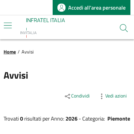
Accedi all'area personale
Salta al contenuto principale
Infratel
Cerca
Briciole di pane
Home
/
Avvisi
Avvisi
Condividi
Vedi azioni
Trovati
0
risultati per
Anno:
2026
-
Categoria:
Piemonte