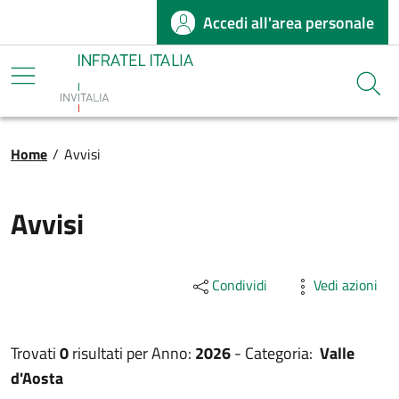
Accedi all'area personale
Salta al contenuto principale
Infratel
Cerca
Briciole di pane
Home
/
Avvisi
Avvisi
Condividi
Vedi azioni
Trovati
0
risultati per
Anno:
2026
-
Categoria:
Valle
d'Aosta