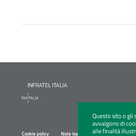
Questo sito o gli 
avvalgono di cook
alle finalità illu
Cookie policy
Note legali
Privacy policy