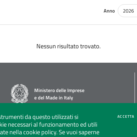
Anno
2026
Nessun risultato trovato.
Ministero delle Imprese
e del Made in Italy
strumenti da questo utilizzati si
C
ACCETTA
ie necessari al funzionamento ed utili
strate nella cookie policy. Se vuoi saperne
Social media policy
Privacy policy call center