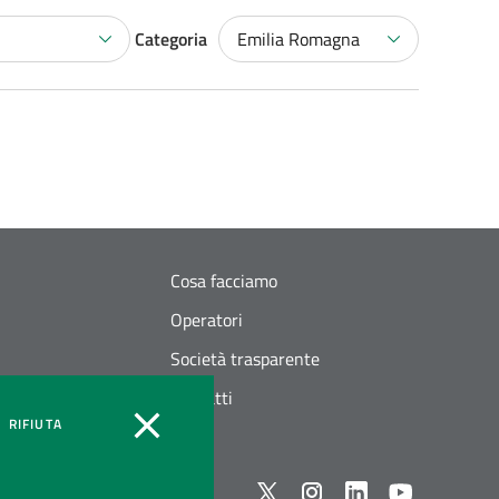
Categoria
Emilia Romagna
Cosa facciamo
Operatori
Società trasparente
Contatti
OOKIES
COOKIES
RIFIUTA
Seguici su X
instagram
linkedin
youtube