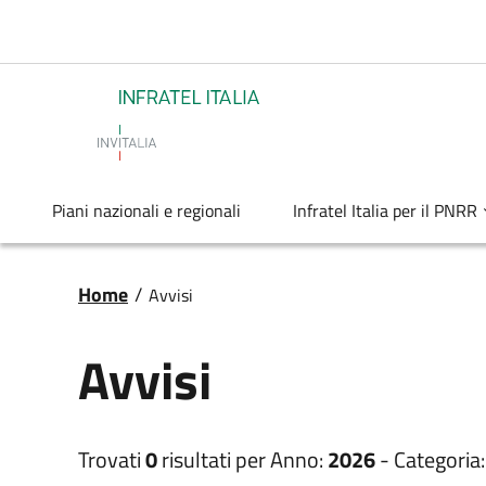
Salta al contenuto principale
Infratel
Piani nazionali e regionali
Infratel Italia per il PNRR
Briciole di pane
Home
/
Avvisi
Avvisi
Trovati
0
risultati per
Anno:
2026
-
Categoria