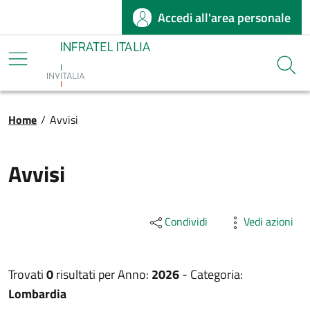
Accedi all'area personale
Salta al contenuto principale
Infratel
Cerca
Briciole di pane
Home
/
Avvisi
Avvisi
Condividi
Vedi azioni
Trovati
0
risultati per
Anno:
2026
-
Categoria:
Lombardia