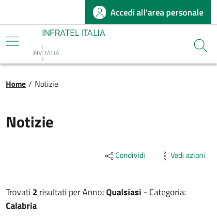
Accedi all'area personale
Salta al contenuto principale
Infratel
Cerca
Briciole di pane
Home
/
Notizie
Notizie
Condividi
Vedi azioni
Trovati
2
risultati per
Anno:
Qualsiasi
-
Categoria:
Calabria