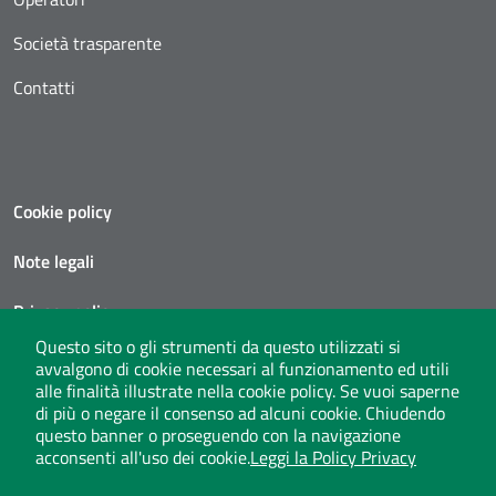
Società trasparente
Contatti
Cookie policy
Note legali
Privacy policy
Questo sito o gli strumenti da questo utilizzati si
Social media policy
avvalgono di cookie necessari al funzionamento ed utili
alle finalità illustrate nella cookie policy. Se vuoi saperne
Privacy policy call center
di più o negare il consenso ad alcuni cookie. Chiudendo
questo banner o proseguendo con la navigazione
acconsenti all'uso dei cookie.
Leggi la Policy Privacy
Seguici su X
instagram
linkedin
youtube