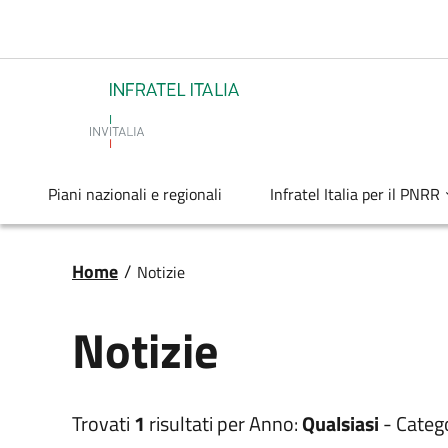
Salta al contenuto principale
Infratel
Piani nazionali e regionali
Infratel Italia per il PNRR
Briciole di pane
Home
/
Notizie
Notizie
Trovati
1
risultati per
Anno:
Qualsiasi
-
Categ