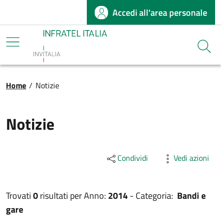
Accedi all'area personale
Salta al contenuto principale
Infratel
Cerca
Briciole di pane
Home
/
Notizie
Notizie
Condividi
Vedi azioni
Trovati
0
risultati per
Anno:
2014
-
Categoria:
Bandi e
gare