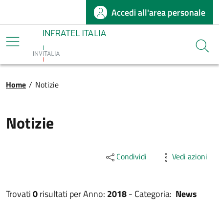
Accedi all'area personale
Salta al contenuto principale
Infratel
Cerca
Briciole di pane
Home
/
Notizie
Notizie
Condividi
Vedi azioni
Trovati
0
risultati per
Anno:
2018
-
Categoria:
News