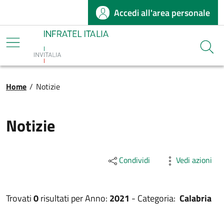
Accedi all'area personale
Salta al contenuto principale
Infratel
Cerca
Briciole di pane
Home
/
Notizie
Notizie
Condividi
Vedi azioni
Trovati
0
risultati per
Anno:
2021
-
Categoria:
Calabria